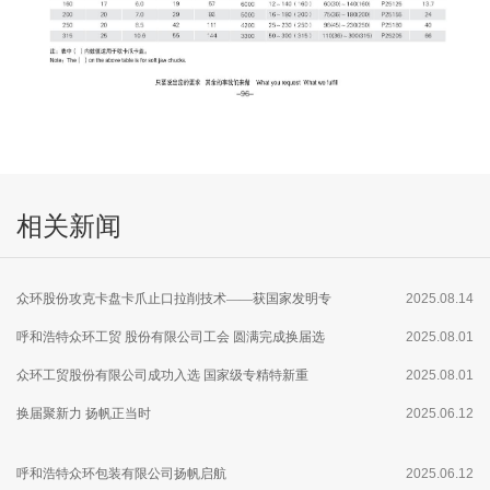
相关新闻
众环股份攻克卡盘卡爪止口拉削技术——获国家发明专
2025.08.14
利
呼和浩特众环工贸 股份有限公司工会 圆满完成换届选
2025.08.01
举
众环工贸股份有限公司成功入选 国家级专精特新重
2025.08.01
点“小巨人”企业
换届聚新力 扬帆正当时
2025.06.12
呼和浩特众环包装有限公司扬帆启航
2025.06.12